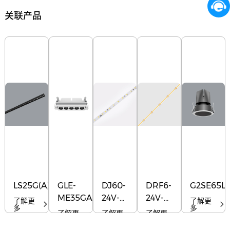
关联产品
LS25G(A)
GLE-
DJ60-
DRF6-
G2SE65L2
ME35GA05
24V-
24V-
了解更
了解更
多
多
8mm
8mm
了解更
了解更
了解更
多
多
多