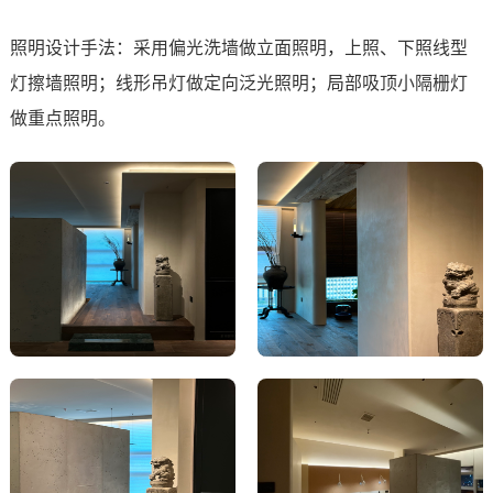
照明设计手法：采用偏光洗墙做立面照明，上照、下照线型
灯擦墙照明；线形吊灯做定向泛光照明；局部吸顶小隔栅灯
做重点照明。