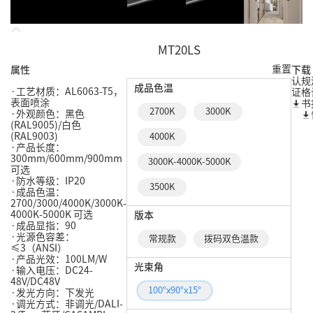
MT20LS
重置
属性
下载
认
规
成品色温
·工艺材质：AL6063-T5，
证
格
表面喷涂
书
2700K
3000K
·外观颜色：黑色
(RAL9005)/白色
(RAL9003)
4000K
·产品长度：
300mm/600mm/900mm
3000K-4000K-5000K
可选
·防水等级：IP20
3500K
·成品色温：
2700/3000/4000K/3000K-
4000K-5000K 可选
版本
·成品显指：90
·光源色容差：
常规款
拨码双色温款
≤3（ANSI）
·产品光效：100LM/W
光束角
·输入电压：DC24-
48V/DC48V
100°x90°x15°
·发光方向：下发光
·调光方式：非调光/DALI-