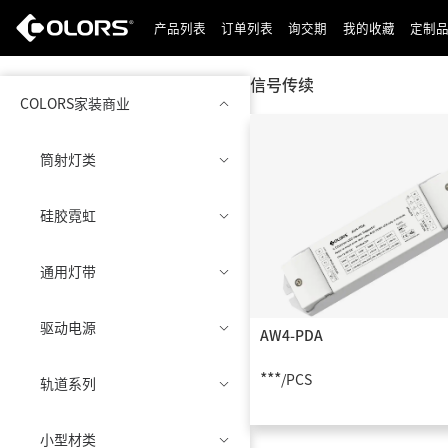
产品列表
订单列表
询交期
我的收藏
定制
信号传续
COLORS家装商业
筒射灯类
硅胶霓虹
通用灯带
驱动电源
AW4-PDA
***
/PCS
轨道系列
小型材类