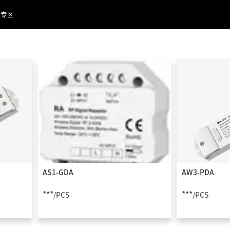
品专区
AS1-GDA
AW3-PDA
***
***
/PCS
/PCS