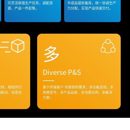
可灵活穿插生产任务，调配资
半成品提前备库，统一协调生产
源，产品一件起售。
力分配，实现产品快速交付。
多
Diverse P&S
的快，相较同行
基于终端客户-场景照明需求；多功能选项，多
销联动、信息化
规格型号，多产品品类，多场景应用，多解决
方案；