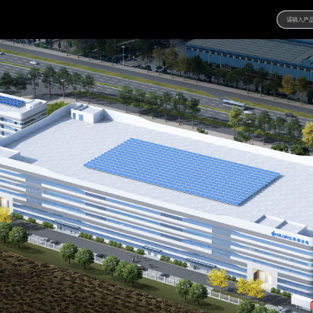
发现产品
产品家族
项目案例
新产品
案例库
资源下载
解决方案
产品画册
关于我们
宣介手册
概况
新闻
视频
制造力
联系我们
插件
产品力
线上商城
服务力
品牌力