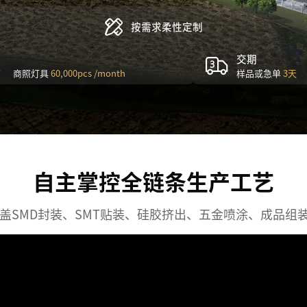
按需求柔性定制
交期
商照灯具
60,000pcs /month
样品或急单
3天
自主掌控全链条生产工艺
盖SMD封装、SMT贴装、硅胶挤出、五金喷涂、成品组