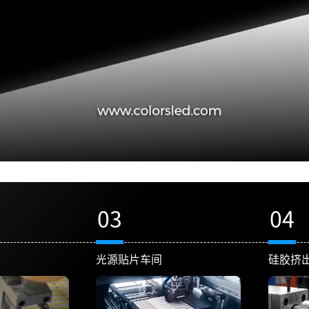
03
04
光源贴片车间
硅胶挤