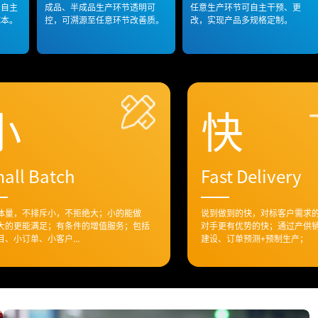
为自主
成品、半成品生产环节透明可
任意生产环节可自主干预、更
成本。
控，可溯源至任意环节改善质。
改，实现产品多规格定制。
小
快
all Batch
Fast Delivery
体量，不排斥小，不拒绝大；小的能做
说到做到的快，对标客户需求
大的更能满足；有条件的增值服务；包括
对手更有优势的快；通过产供
目、小订单、小客户...
建设、订单预测+预制生产；