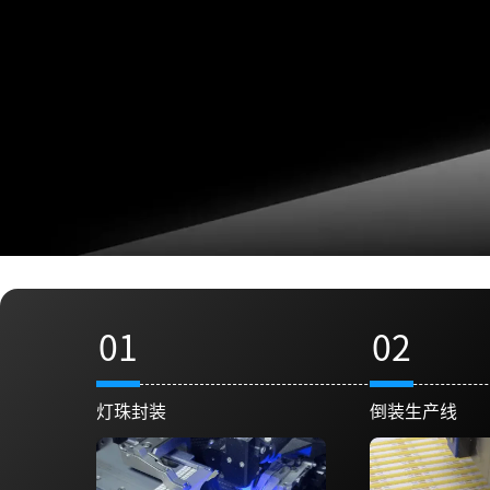
01
02
灯珠封装
倒装生产线