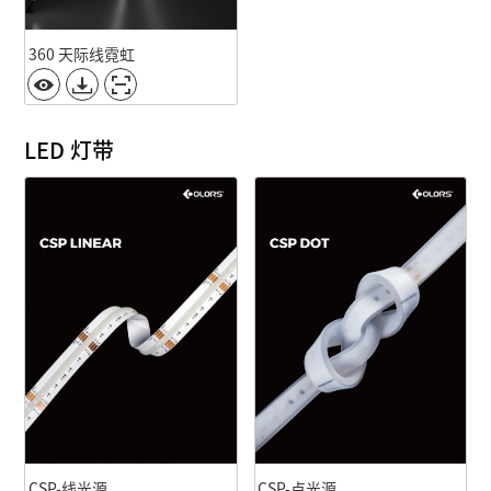
360 天际线霓虹
LED 灯带
CSP-线光源
CSP-点光源