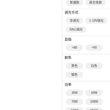
普通款
高光效款
调光方式
非调光
1-10V调光
DALI调光
显指
>80
>90
颜色
黑色
白色
银色
功率
36W
60W
78W
108W