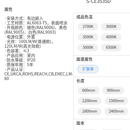
S-CE3535D
属性
成品色温
·安装方式：有边嵌入
·工艺材质：AL6063-T5，表面喷涂
2700K
3000K
·外观颜色：银色(RAL9006)、黑色
(RAL9005)、白色(RAL9003)
·电源位置：外置
3500K
4000K
·光效：100LM/W(普通款)，
120LM/W(高光效款)
5000K
6500K
·色容差：≤3
·产品应用：室内
面罩属性
·防水等级：IP20
·质保年限：5年
扩散罩
·产品认证：
CE,UKCA,ROHS,REACH,CB,ENEC,LM-
80
长度
600mm
900mm
1200mm
1500mm
1800mm
2400mm
版本