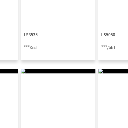
LS3535
LS5050
***
***
/SET
/SET