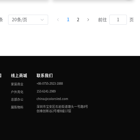
 条
20条/页
1
2
前往
页
闻
线上商城
联系我们
+86-0755-2923-1888
家装商业
153-6141-2989
户外亮化
china@colorsled.com
总部办公
深圳市宝安区石岩街道塘头一号路8号
展陈物料
创维创新谷2号楼B座17层