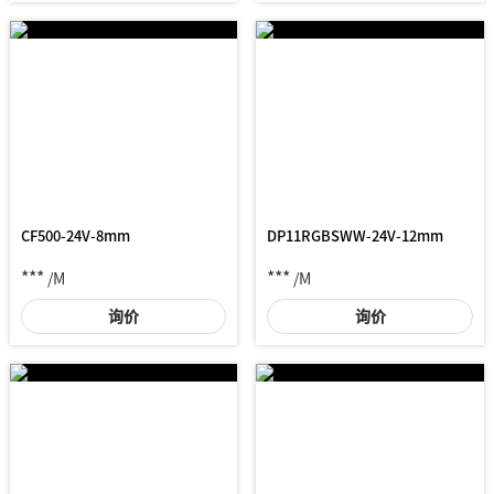
CF500-24V-8mm
DP11RGBSWW-24V-12mm
***
***
/M
/M
询价
询价