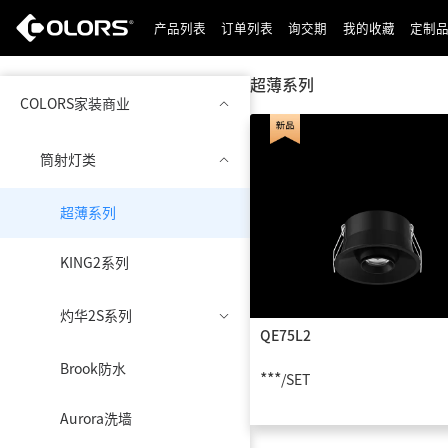
产品列表
订单列表
询交期
我的收藏
定制
超薄系列
COLORS家装商业
筒射灯类
超薄系列
KING2系列
灼华2S系列
QE75L2
Brook防水
***
/SET
Aurora洗墙