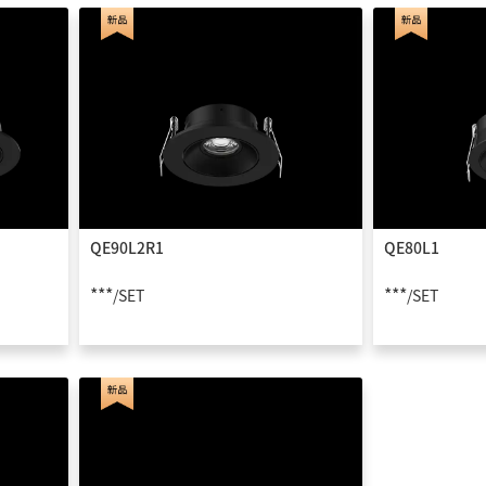
QE90L2R1
QE80L1
***
***
/SET
/SET