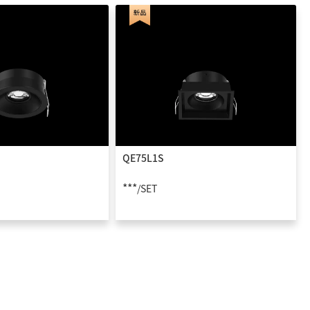
QE75L1S
***
/SET