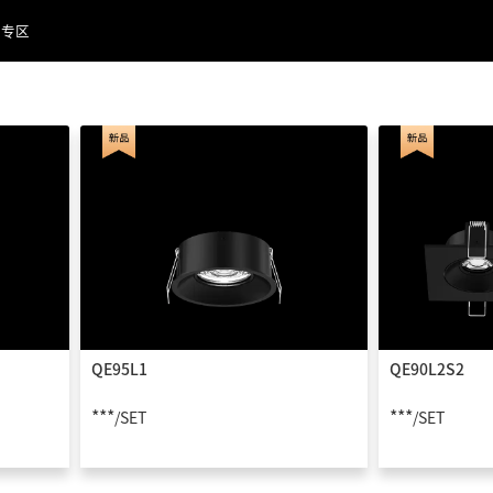
品专区
QE95L1
QE90L2S2
***
***
/SET
/SET