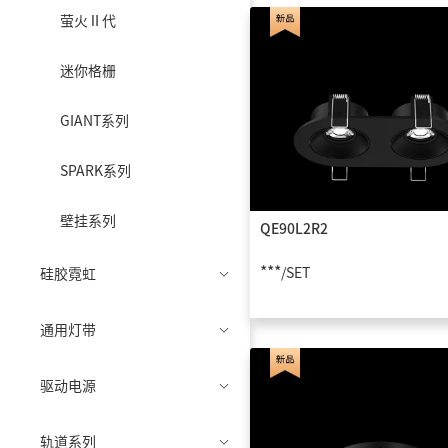
萤火Ⅱ代
迷你格栅
GIANT系列
SPARK系列
壁挂系列
QE90L2R2
***
/SET
硅胶霓虹
通用灯带
驱动电源
轨道系列