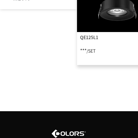
小型材类
主照灯具
QE125L1
特色系列
***
/SET
控制器类
COLORS户外亮化
COLORS总部办公
COLORS展陈物料
下架品专区