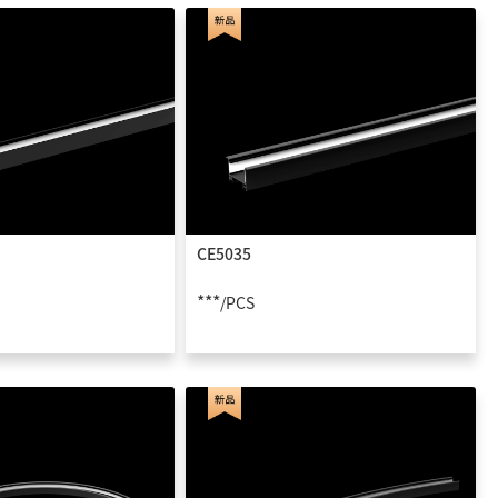
CE5035
***
/PCS