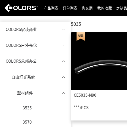
产品列表
订单列表
询交期
我的收藏
定制
5035
COLORS家装商业
COLORS户外亮化
COLORS总部办公
自由灯光系统
型材组件
CE5035-N90
***
/PCS
3535
3570