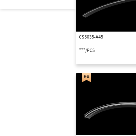
标准办公灯具
超级模块系统
CS5035-A45
自由线形系统
***
/PCS
高压轨道系统
COLORS展陈物料
下架品专区