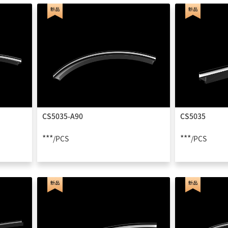
CS5035-A90
CS5035
***
***
/PCS
/PCS