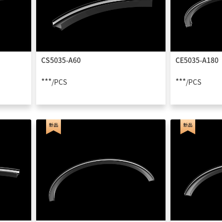
CS5035-A60
CE5035-A180
***
***
/PCS
/PCS