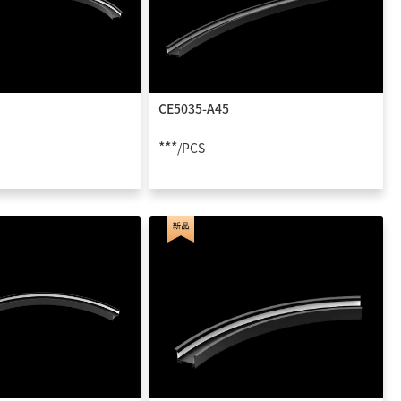
CE5035-A45
***
/PCS