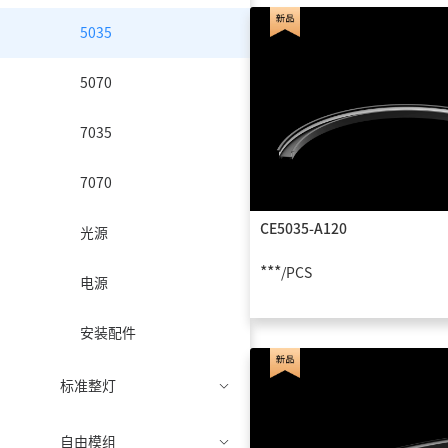
5035
5070
7035
7070
CE5035-A120
光源
***
/PCS
电源
安装配件
标准整灯
自由模组