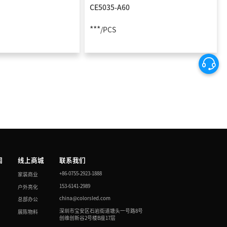
CE5035-A60
***
/PCS
闻
线上商城
联系我们
+86-0755-2923-1888
家装商业
153-6141-2989
户外亮化
china@colorsled.com
总部办公
深圳市宝安区石岩街道塘头一号路8号
展陈物料
创维创新谷2号楼B座17层