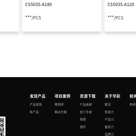
CS5035-A180
CS5035-A120
***
***
/PCS
/PCS
发现产品
项目案例
资源下载
关于华彩
新
产品家族
案例库
产品画册
概况
新闻
新产品
解决方案
宣介手册
制造力
视频
产品力
插件
服务力
品牌力