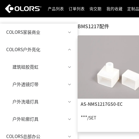
产品列表
订单列表
询交期
我的收藏
定制
BMS1217配件
COLORS家装商业
COLORS户外亮化
建筑硅胶霓虹
户外透镜灯带
户外洗墙灯具
AS-NMS1217GS0-EC
***
/SET
户外轮廓灯具
COLORS总部办公