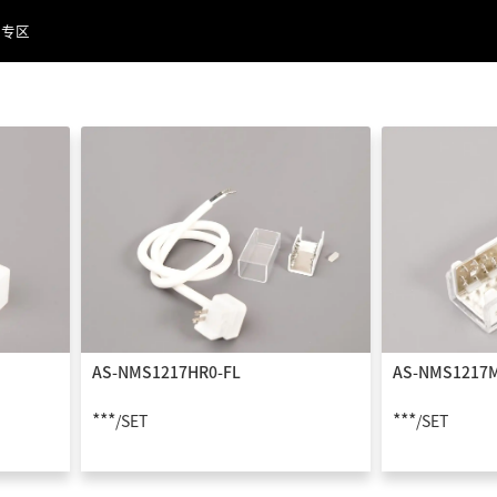
品专区
AS-NMS1217HR0-FL
AS-NMS1217M
***
***
/SET
/SET