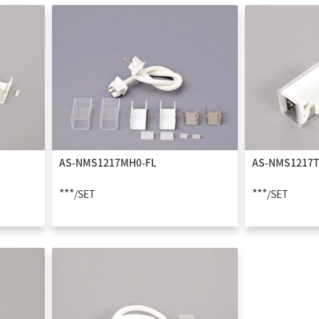
AS-NMS1217MH0-FL
AS-NMS1217T
***
***
/SET
/SET