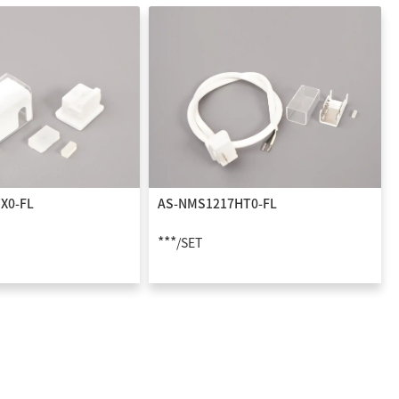
X0-FL
AS-NMS1217HT0-FL
***
/SET